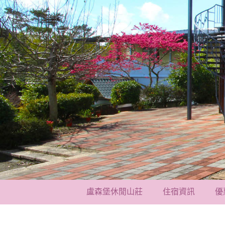
盧森堡休閒山莊
住宿資訊
優