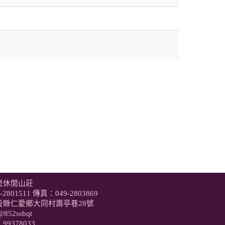
堡休閒山莊
-2801511
傳真：049-2803869
投縣仁愛鄉大同村壽亭巷28號
@852ssbqt
9378033