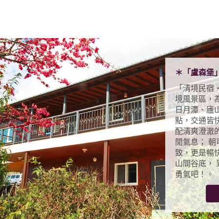
＊「盧森堡
「清境民宿
境風景區，
日月潭、廬
點，交通皆
配清爽澄澈
閒氣息； 
致，更是暢
山間谷底，
勇氣吧！。