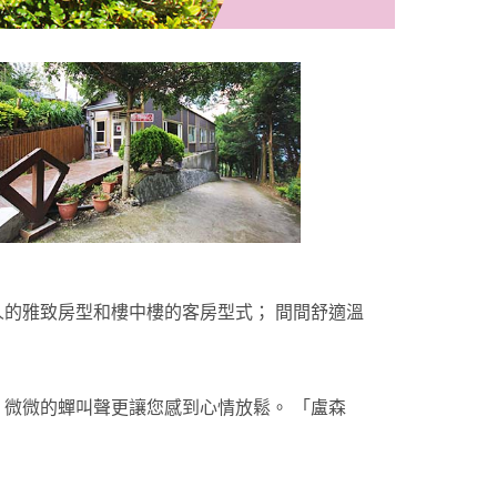
的雅致房型和樓中樓的客房型式； 間間舒適溫
微微的蟬叫聲更讓您感到心情放鬆。 「盧森