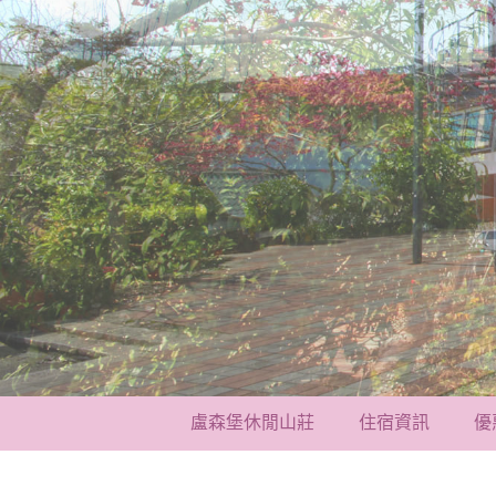
盧森堡休閒山莊
住宿資訊
優