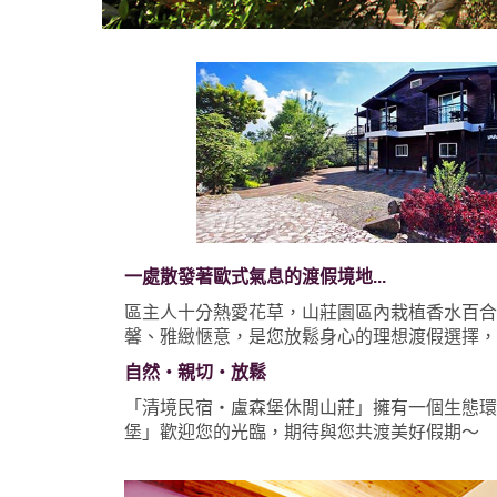
一處散發著歐式氣息的渡假境地...
區主人十分熱愛花草，山莊園區內栽植香水百合
馨、雅緻愜意，是您放鬆身心的理想渡假選擇，
自然‧親切‧放鬆
「清境民宿‧盧森堡休閒山莊」擁有一個生態環
堡」歡迎您的光臨，期待與您共渡美好假期～