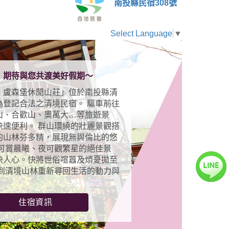
南投縣民宿308號
Select Language
▼
」期待與您共渡美好假期～
‧盧森堡休閒山莊」位於南投縣清
為登記合法之清境民宿。 驅車前往
山、合歡山、奧萬大…等旅遊景
快速便利。 群山環繞的壯麗景觀搭
的山林芬多精，展現無與倫比的悠
朝可賞晨曦、夜可觀繁星的絕佳景
快人心。快將世俗喧囂及煩憂拋至
 到清境山林重新尋回生活的動力與
住宿資訊